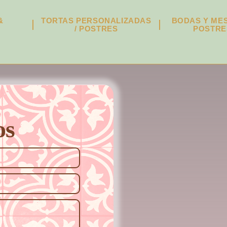
&
TORTAS PERSONALIZADAS
BODAS Y ME
G
/ POSTRES
POSTRE
os